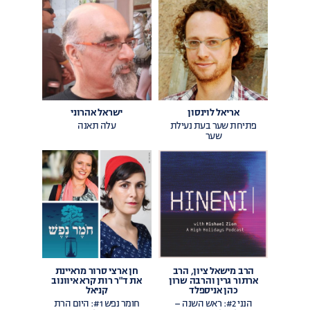
אריאל לוינסון
ישראל אהרוני
פתיחת שער בעת נעילת
עלה תאנה
שער
הרב מישאל ציון, הרב
חן ארצי סרור מראיינת
ארתור גרין והרבה שרון
את ד"ר רות קרא איוונוב
כהן אניספלד
קניאל
הנני #2: ראש השנה –
חומר נפש #1: היום הרת