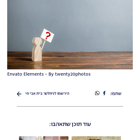
Envato Elements - By twenty20photos
שתפו
שתפו
שתפו:
הירשמו לניוזלטר בית אבי חי
בפייסבוק
בוואטספ
עוד תוכן שתאהבו: