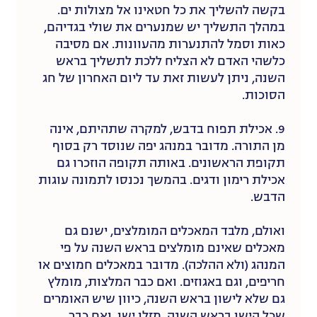
בקשה להשליך את כל חטאינו אל מצולות ים.
במהלך התשליך יש שמנערים את שולי בגדיהם,
כאות וסמל להתנערות מהעוונות. אם מסיבה
כלשהי האדם לא הצליח ללכת לתשליך בראש
השנה, ניתן לעשות זאת עד ליום האחרון של חג
הסוכות.
9. אכילת תפוח בדבש, למקרה שתהיתם, אינה
מן התורה. מדובר במנהג יפה שנוסד רק בסוף
תקופת הראשונים. באותה תקופה הוזכרו גם
אכילת רימון ודגים. בהמשך נכנסו לתמונה עוגות
הדבש.
ואולם, מלבד המאכלים המומלצים, ישנם גם
מאכלים שאינם מומלצים בראש השנה על פי
המנהג (ולא ההלכה). מדובר במאכלים חמוצים או
חריפים, וגם באגוזים. ואם כבר המלצות, מומלץ
גם שלא לישון בראש השנה, כיוון שיש האומרים
שכל הישן בראש השנה, מזלו ישן. ואם כבר