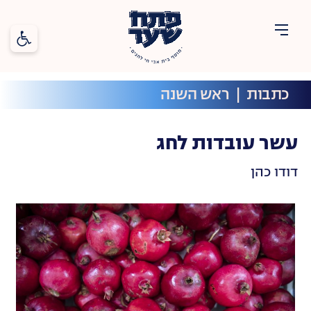
פתח סרג
פתח
שער
כתבות
  |  
ראש השנה
חגים
תוכן
עשר עובדות לחג
דודו כהן