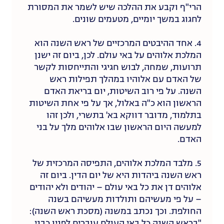
הרי"ף וקבע את ההלכה שיש לשמר את המסורת
לחגוג במשך יומיים, מטעמים שונים.
4. אחד ההיבטים המרכזיים של ראש השנה הוא
המלכת אלוהים על באי עולם. לכן, ביום זה ישנן
תרועות, שמחה, לבוש חגיגי והתייחסות לקשר
של האדם עם אלוהיו במהלך תפילות ראש
השנה. על פי רוב השיטות, יום בריאת האדם
הראשון הוא כ"ה באלול, אך על פי אחת השיטות
בתלמוד, מדובר דווקא בא' בתשרי, ולכן זהו
למעשה היום הראשון שבו אלוהים מלך על בני
האדם.
5. מלבד המלכת אלוהים, התפיסה המרכזית של
ראש השנה ביהדות היא של יום הדין. ביום זה
אלוהים דן את כל באי עולם – יהודים ולא יהודים
– על פי מעשיהם ותולדות מעשיהם בשנה
החולפת. וכך נכתב במשנה (מסכת ראש השנה):
"בראש השנה כל באי העולם עוברים לפניו כבני