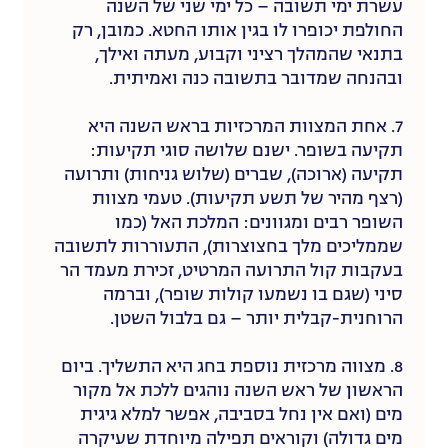
עשרת ימי תשובה – כל ימי שני של השנה
החולפת יכופרו לו בגין אותו החטא. כמובן, רק
בתנאי שהמהלך רציני וקבוע, מעתה ואילך,
ובהנחה שמדובר בתשובה כנה ואמיתית.
7. אחת המצוות המרכזיות בראש השנה היא
תקיעה בשופר. ישנם שלושה סוגי תקיעות:
תקיעה (ארוכה), שברים (שלוש גניחות) ותרועה
(רצף מהיר של תשע תקיעות). טעמי מצוות
השופר רבים ומגוונים: המלכת האל (כמו
שממליכים מלך בחצוצרות), התעוררות לתשובה
בעקבות קול התרועה המרטיט, זכירת מעמד הר
סיני (שגם בו נשמעו קולות שופר), וברמה
הרוחנית-קבלית יותר – גם בלבול השטן.
8. מצווה מרכזית נוספת בחג היא התשליך. ביום
הראשון של ראש השנה נוהגים ללכת אל מקור
מים (ואם אין נחל בסביבה, אפשר למלא גיגית
מים גדולה) וקוראים תפילה מיוחדת שעיקרה