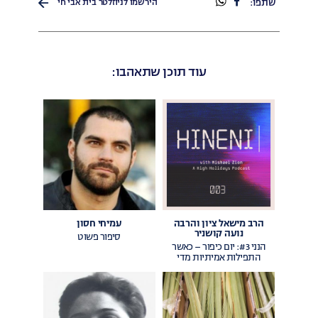
שתפו
שתפו
שתפו:
הירשמו לניוזלטר בית אבי חי
בפייסבוק
בוואטספ
עוד תוכן שתאהבו:
הרב מישאל ציון והרבה
עמיחי חסון
נועה קושניר
סיפור פשוט
הנני #3: יום כיפור – כאשר
התפילות אמיתיות מדי