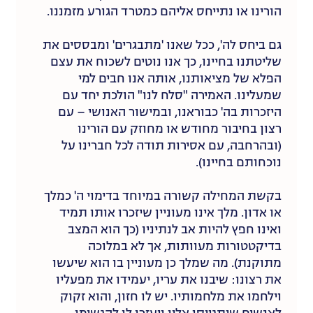
הורינו או נתייחס אליהם כמטרד הגורע מזמננו.
גם ביחס לה', ככל שאנו 'מתבגרים' ומבססים את
שליטתנו בחיינו, כך אנו נוטים לשכוח את עצם
הפלא של מציאותנו, אותה אנו חבים למי
שמעלינו. האמירה "סלח לנו" הולכת יחד עם
היזכרות בה' כבוראנו, ובמישור האנושי – עם
רצון בחיבור מחודש או מחוזק עם הורינו
(ובהרחבה, עם אסירות תודה לכל חברינו על
נוכחותם בחיינו).
בקשת המחילה קשורה במיוחד בדימוי ה' כמלך
או אדון. מלך אינו מעוניין שיזכרו אותו תמיד
ואינו חפץ להיות אב לנתיניו (כך הוא המצב
בדיקטטורות מעוותות, אך לא במלוכה
מתוקנת). מה שמלך כן מעוניין בו הוא שיעשו
את רצונו: שיבנו את עריו, יעמידו את מפעליו
וילחמו את מלחמותיו. יש לו חזון, והוא זקוק