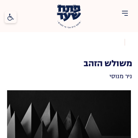
פתח סרג
פתח
שער
  |  
חגים
תוכן
משולש הזהב
ניר מנוסי