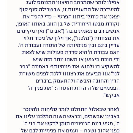
אפילו לומר שהמרחב החיצוני המנומס לועג
להיעדרה של התעניינות זו, שבשבילה סוף סוף
יצאנו את כותלי ביתנו הפרטי – כדי להכיר את
נקודת מבטו הייחודית של בן הזוג. באותו האופן,
אנשים רבים מאמינים בה' ("אבינו") ואף מקיימים
את מצוותיו ("מלכנו"), אך וילון של ניכור תלוי
עדיין בינם ובין פנימיותה של התורה ועבודת ה'.
האם עבודת ה' היא סדרת פעולות שיש לצאת
ידי חובת ביצוען או משהו יותר מזה שיש
להשקיע בו ולחוש את פנימיותו? באמירה "כפר
לנו" אנו מביעים את רצוננו ללכת לפנים משורת
הדין והחובה היבשה ולהתעמק ברבדים
הפנימיים של היהדות והתורה: "את פניך ה'
אבקש".
לאחר שבאלול התחלנו לומר סליחות ולהיזכר
באבינו שבשמים, ובראש השנה המלכנו עלינו את
ה', מגיע ביום הכיפורים הזמן לבקש את פני ה'
כפני אהוב נשכח – ועמם את פנימיות לבם של