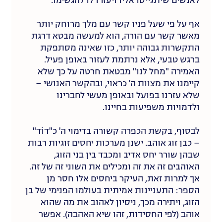
לאנשים שיתגייסו אליו ויעזרו לו להגשימו.
אף על פי שעל פניו קשר עם מלך מרוחק יותר
מאשר קשר עם הורה, הוא למעשה מבטא דרגת
התקשרות גבוהה יותר, כזו שאינה מסתפקת
ברגש טבעי, אלא נרתמת לעזור באופן פעיל.
האמירה "מחל לנו" מבטאת חרטה על כך שלא
קיימנו את מצוות ה' כראוי, ובהקשר האנושי –
שלא עזרנו בפועל ובאופן מעשי לחברינו
ולדמויות משפיעות בחיינו.
לבסוף, בקשת הכפרה קשורה בדימוי ה' כ"דוֹד"
– כבן זוג אוהב. ישנן מערכות יחסים זוגיות רבות
שבהן שורר יחס אדיב ומכבד בין בני הזוג,
האוהבים זה את זה ומכילים את השוני זה של זה.
אך למרות זאת, העיקר ביחסים אלו חסר מן
הספר: התעניינות אמיתית בעולמו הפנימי של בן
הזוג, ויתירה מכך, ניסיון לאהוב את מה שהוא
אוהב (לפי החסידות, זהו שיא האהבה). אפשר