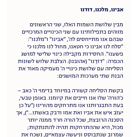
אבינו, מלכנו, דודנו
מבין שלושת השמות האלו, שני הראשונים
מזוהים בתפילותינו עם שני הכינויים המרכזיים
שבהם אנו מתייחסים לה', "אבינו" ו"מלכנו":
"סלח לנו אבינו כי חטאנו, מחול לנו מלכנו כי
פשענו". החסידות מקבילה כינוי שלישי למושג
הכפרה: "דוֹדֵנו" (אהובנו). הצלבת שלוש לשונות
הסליחה עם שלושת כינויי ה' מעמיקה מאוד את
הבנת שתי מערכות המושגים:
בקשת הסליחה קשורה במיוחד בדימוי ה' כאב –
כ'הורה' שלו אנו חייבים את קיומנו. באופן טבעי,
בעת התבגרותנו אנו מתרחקים מהורינו ("על כן
יעזֹב איש את אביו ואת אמו ודבק באשתו…"), אך
הסכנה הרובצת, שכל הורה חרד ממנה יותר
מכול, היא שההתרחקות תהיה להתנתקות;
שמרוב שנתבוסס וניעשה עצמאיים, נשכח את