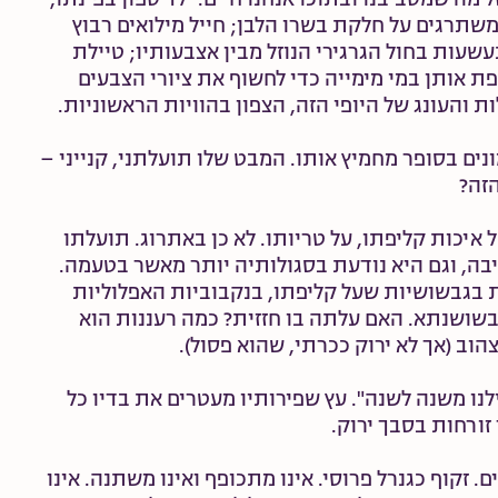
שתרגים על חלקת בשרו הלבן; חייל מילואים רבוץ
שעות בחול הגרגירי הנוזל מבין אצבעותיו; טיילת
ת אותן במי מימייה כדי לחשוף את ציורי הצבעים
 והעונג של היופי הזה, הצפון בהוויות הראשוניות.
ונים בסופר מחמיץ אותו. המבט שלו תועלתני, קנייני –
זה?
 איכות קליפתו, על טריותו. לא כן באתרוג. תועלתו
בה, וגם היא נודעת בסגולותיה יותר מאשר בטעמה.
 בגבשושיות שעל קליפתו, בנקבוביות האפלוליות
בשושנתא. האם עלתה בו חזזית? כמה רעננות הוא
צהוב (אך לא ירוק ככרתי, שהוא פסול).
נו משנה לשנה". עץ שפירותיו מעטרים את בדיו כל
זורחות בסבך ירוק.
 זקוף כגנרל פרוסי. אינו מתכופף ואינו משתנה. אינו