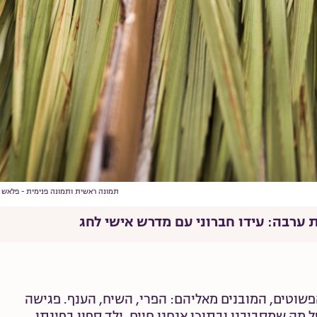
תמונה ראשית ותמונה פנימית - פלאש 90
 ערבה: עידו חברוני עם מדרש אישי לחג
פשוטים, המובנים מאליהם: הפרי, השיח, הענף. פגישה
 שמסביבנו ובתוכו אנחנו חיים. ילד ספון בפינתו,