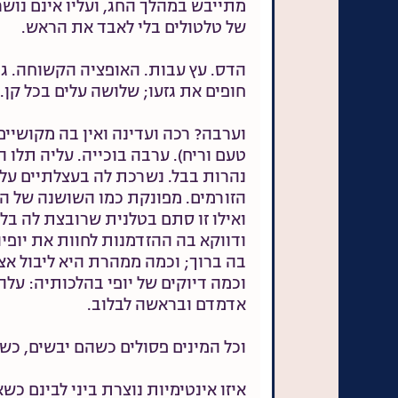
מתייבש במהלך החג, ועליו אינם נוש
של טלטולים בלי לאבד את הראש.
הדס. עץ עבות. האופציה הקשוחה. ג
חופים את גזעו; שלושה עלים בכל קן.
וערבה? רכה ועדינה ואין בה מקושיי
טעם וריח). ערבה בוכייה. עליה תלו ה
נהרות בבל. נשרכת לה בעצלתיים על נ
הזורמים. מפונקת כמו השושנה של הנ
ואילו זו סתם בטלנית שרובצת לה בל
ודווקא בה ההזדמנות לחוות את יופי
בה ברוך; וכמה ממהרת היא ליבול אצ
וכמה דיוקים של יופי בהלכותיה: עלה
אדמדם ובראשה לבלוב.
וכל המינים פסולים כשהם יבשים, כשא
איזו אינטימיות נוצרת ביני לבינם כש