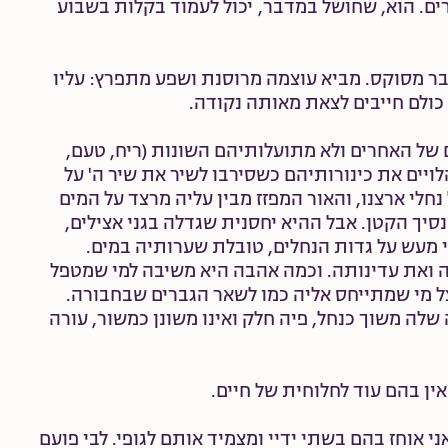
רים. הוא, שחושל במדבר, יכול לעמוד בקלות בשבוע
בר מסוקס. מביא עוצמה מרוסנת ושפע מתפרץ: עליו
 כולם חייבים לצאת מאותה נקודה.
ם של האחרים ולא מתועלותיהם השונות (ריח, טעם,
לויים את כינורותיהם כשסירבו לשיר את שיר ה' על
חלי ארצנו, והאור המפזז מבין עליה מרצד על המים
סיך הקטן. אבל ההיא יחסנית שגדלה בגני אצילים,
י מעש על גדות הנחלים, טובלת שערותיה במים.
ה ואת עדינותה. וכמה אהבה היא משיבה למי שמטפל
ל מי שמתייחס אליה כמו לשאר הגברים שבחבורה.
 שלה משוך כנחל, פיה חלק ואינו משונן כמשור, עורה
ין בהם עוד לחלוחית של חיים.
אני אוחז בהם בשתי ידיי ומצמיד אותם לגופי. לבי פועם