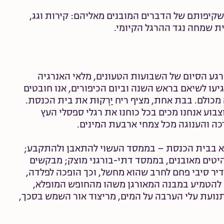
קיפותם של הדברים המובנים מאליהם: קירות וגג,
 שמחה נגד ההרגל הקיומי.
 רגע הסיום של השבועות הטעונים, מלאי האנרגיה
עו לשיאם בראש השנה וביום הכיפורים, אנו חובטים
כולם. בבת אחת, מציף ריח יַרְקוּת את בית הכנסת.
בוע אנחנו מכים בכל כוחנו את רגלי ספסלי העץ
ה והענוגה מכל צמחי ארבעת המינים.
לא בבית הכנסת – בממסד העשוי להתאבן ולהתקבע;
היטים מאובנים, בממסד דתי-בורגני מוצק; מבקשים
דיר סיבי פחם לחרב שהוא מחשל, וכך הופכה לפלדה,
 להטמיע במבנה המאורגן משהו מהחופש המופלא,
תנועת עלי הערבה על המים, מריצוד אור השמש בסכך,