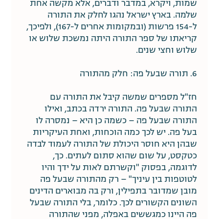
שמות, ויקרא, במדבר ודברים, אלא מקשה אחת
שלמה. בארץ ישראל נהגו לחלק את התורה
ל-154 פרשות (ובמקומות אחרים ל-167), ולפיכך,
קריאתו של ספר התורה היתה נמשכת שלוש או
שלוש וחצי שנים.
6. תורה שבעל פה: חלק מהתורה
חז"ל מספרים שמשה קיבל את התורה עם
התורה שבעל פה. התורה ירדה בכתב, ואילו
התורה שבעל פה – כשמה כן היא – נמסרה לו
בעל פה. יש לכך כמה הוכחות, ואחת העיקריות
שבהן היא חוסר היכולת של התורה לעמוד לבדה
כטקסט, על שום שהוא סתום לעתים. כך,
לדוגמה, בפסוק "וקשרתם לאות על ידך והיו
לטוטפות בין עיניך" – רק מהתורה שבעל פה
מובן שמדובר בתפילין, ורק בה מבוארים הדינים
השונים הקשורים לכך. כלומר, בלי התורה שבעל
פה היינו כמגששים באפלה, מפני שהתורה