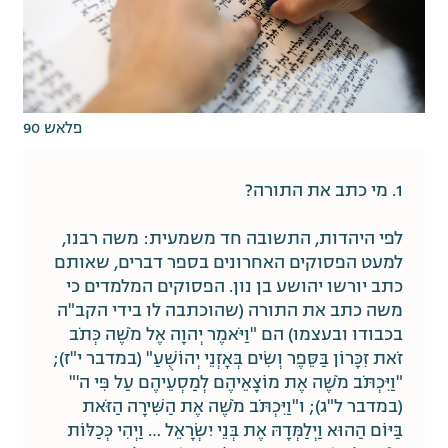
פלאש 90
1. מי כתב את התורה?
לפי היהדות, התשובה חד משמעית: משה רבנו,
למעט הפסוקים האחרונים בספר דברים, שאותם
כתב יורשו יהושע בן נון. הפסוקים המלמדים כי
משה כתב את התורה (שהוכתבה לו בידי הקב"ה
בכבודו ובעצמו) הם "וַיֹּאמֶר יְהוָה אֶל מֹשֶׁה כְּתֹב
זֹאת זִכָּרוֹן בַּסֵּפֶר וְשִׂים בְּאָזְנֵי יְהוֹשֻׁעַ" (במדבר י"ז);
"וַיִּכְתֹּב מֹשֶׁה אֶת מוֹצָאֵיהֶם לְמַסְעֵיהֶם עַל פִּי ה'"
(במדבר ל"ג); ו"וַיִּכְתֹּב מֹשֶׁה אֶת הַשִּׁירָה הַזֹּאת
בַּיּוֹם הַהוּא וַיְלַמְּדָהּ אֶת בְּנֵי יִשְׂרָאֵל … וַיְהִי כְּכַלּוֹת