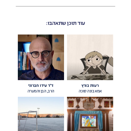
בפייסבוק
בוואטספ
עוד תוכן שתאהבו:
רעות בורץ
ד"ר עידו חברוני
אמא בונה סוכה
הרב, הבן והמערה