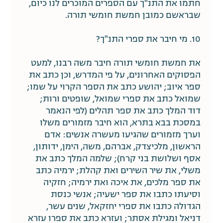
חתמו את התנ"ך עם הספרים המוכרים לנו כיום,
שבראשם כמובן חמשת חומשי תורה.
10. מי חיבר את ספרי התנ"ך?
את חמשת חומשי תורה חיבר משה רבנו, למעט
הפסוקים האחרונים, על פי המדרש, וכן כתב את
ספר איוב; יהושע כתב את הספר הקרוי על שמו;
שמואל כתב את ספרי שמואל, שופטים ורות;
דוד המלך כתב את ספר תהלים (לפי הנאמר
במסכת בבא בתרא, הוא חיבר מזמורים משלו
וערך מזמורים שהגיעו מעשרה אנשים: אדם
הראשון, מלכיצדק, אברהם, משה, הימן, ידותון,
אסף ושלושת בני קרח); שלמה המלך כתב את
משלי, את שיר השירים ואת קהלת; ירמיה כתב
את ספר מלכים, את איכה ואת ירמיה; חזקיה
וסיעתו כתבו את ספר ישעיה; אנשי כנסת
הגדולה כתבו את ספרי יחזקאל, שנים עשר,
דניאל ומגילת אסתר; ועזרא כתב את ספרו עזרא