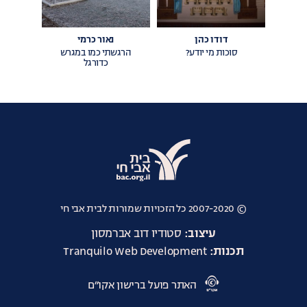
דודו כהן
נאור כרמי
סוכות מי יודע?
הרגשתי כמו במגרש
כדורגל
אתר
אבי
© 2007-2020 כל הזכויות שמורות לבית אבי חי
חי
עיצוב:
סטודיו דוב אברמסון
תכנות:
Tranquilo Web Development
אתר
האתר פועל ברישון אקו״ם
אקו״ם