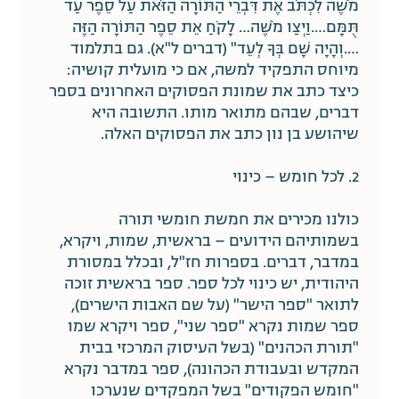
מֹשֶׁה לִכְתֹּב אֶת דִּבְרֵי הַתּוֹרָה הַזֹּאת עַל סֵפֶר עַד
תֻּמָּם….וַיְצַו מֹשֶׁה… לָקֹחַ אֵת סֵפֶר הַתּוֹרָה הַזֶּה
….וְהָיָה שָׁם בְּךָ לְעֵד" (דברים ל"א). גם בתלמוד
מיוחס התפקיד למשה, אם כי מועלית קושיה:
כיצד כתב את שמונת הפסוקים האחרונים בספר
דברים, שבהם מתואר מותו. התשובה היא
שיהושע בן נון כתב את הפסוקים האלה.
2. לכל חומש – כינוי
כולנו מכירים את חמשת חומשי תורה
בשמותיהם הידועים – בראשית, שמות, ויקרא,
במדבר, דברים. בספרות חז"ל, ובכלל במסורת
היהודית, יש כינוי לכל ספר. ספר בראשית זוכה
לתואר "ספר הישר" (על שם האבות הישרים),
ספר שמות נקרא "ספר שני", ספר ויקרא שמו
"תורת הכהנים" (בשל העיסוק המרכזי בבית
המקדש ובעבודת הכהונה), ספר במדבר נקרא
"חומש הפקודים" בשל המפקדים שנערכו